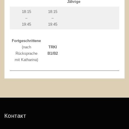
Jährige
18:15
18:15
–
–
19:45
19:45
Fortgeschrittene
(nach
TRKI
Rücksprache
B1/B2
mit Katharina)
Контакт