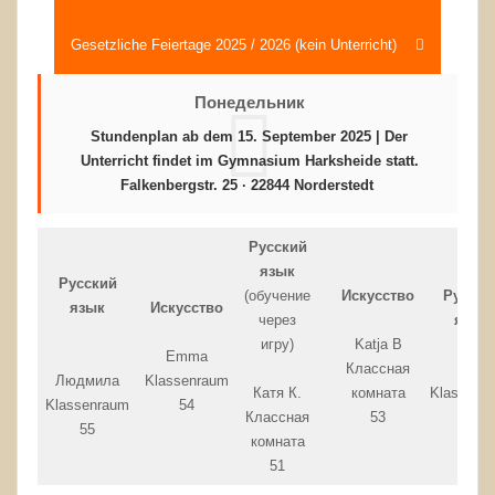
Gesetzliche Feiertage 2025 / 2026 (kein Unterricht)
Понедельник
Stundenplan ab dem 15. September 2025 | Der
Unterricht findet im
Gymnasium Harksheide
statt.
Falkenbergstr. 25 · 22844 Norderstedt
Русский
язык
Русский
(обучение
Искусство
Русски
язык
Искусство
через
язык
игру)
Katja B
Emma
Классная
Julia
Людмила
Klassenraum
Катя К.
комната
Klassenr
Klassenraum
54
Классная
53
56
55
комната
51