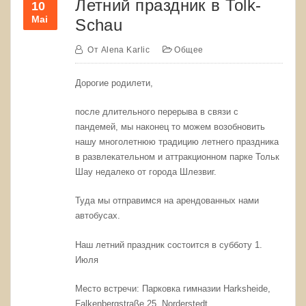
Летний праздник в Tolk-
10
Mai
Schau
От
Alena Karlic
Общее
Дорогие родилети,
после длительного перерыва в связи с
пандемей, мы наконец то можем возобновить
нашу многолетнюю традицию летнего праздника
в развлекательном и аттракционном парке Тольк
Шау недалеко от города Шлезвиг.
Туда мы отправимся на арендованных нами
автобусах.
Наш летний праздник состоится в субботу 1.
Июля
Место встречи: Парковка гимназии Harksheide,
Falkenbergstraße 25, Norderstedt