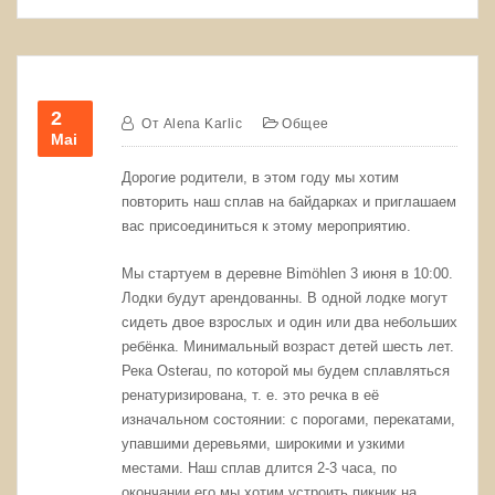
2
От
Alena Karlic
Общее
Mai
Дорогие родители, в этом году мы хотим
повторить наш сплав на байдарках и приглашаем
вас присоединиться к этому мероприятию.
Мы стартуем в деревне Bimöhlen 3 июня в 10:00.
Лодки будут арендованны. В одной лодке могут
сидеть двое взрослых и один или два небольших
ребёнка. Минимальный возраст детей шесть лет.
Река Osterau, по которой мы будем сплавляться
ренатуризирована, т. е. это речка в её
изначальном состоянии: с порогами, перекатами,
упавшими деревьями, широкими и узкими
местами. Наш сплав длится 2-3 часа, по
окончании его мы хотим устроить пикник на