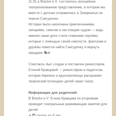
11.01 в Brücke e.V. состоялось волшебное
театрализованное представление, в котором мы
вместе с детьми отправились в Зазеркалье на
поиски Снегурочки.
История была наполнена приключениями,
эмоциями, смехом и настоящим чудом — ведь
именно наши дети стали главными героями,
которые с помощью своей смелости, фантазии и
дружбы помогли найти Снегурочку и вернуть
праздник 🎭❄️
Спектакль был создан и поставлен режиссёром
Еленой Кравцовой — режиссёром и педагогом,
которая бережно и вдохновляюще раскрывает
творческий потенциал детей через театр.
Информация для родителей:
В Brücke e.V. Елена Кравцова по вторникам
проводит театральные развивающие занятия для
детей
👧🧒 группа до 8 лет