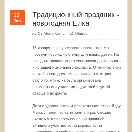
Традиционный праздник -
13
Jan.
новогодняя Ёлка
От
Alena Karlic
Общее
13 января, в канун старого нового года мы
провели новогоднюю ёлку для наших детей. На
праздник пришли много участников дошкольного
и младшего школьного возраста. Отличительной
чертой новогоднего мероприятия в этот раз
стало то, что ёлка была организована
совместными усилиями родителей и детей
старшего возраста.
Дети с удовольствием рассказывали стихи Деду
Морозу, пели песни, играли в игры. Сложно
сказать что явилось основной причиной
активного участия: то ли корона, то ли
волшебная атмосфера новогоднего праздника, а