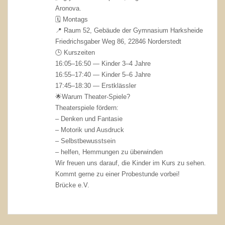
Aronova.
🗓 Montags
📍 Raum 52, Gebäude der Gymnasium Harksheide
Friedrichsgaber Weg 86, 22846 Norderstedt
🕒 Kurszeiten
16:05–16:50 — Kinder 3–4 Jahre
16:55–17:40 — Kinder 5–6 Jahre
17:45–18:30 — Erstklässler
🌟Warum Theater-Spiele?
Theaterspiele fördern:
– Denken und Fantasie
– Motorik und Ausdruck
– Selbstbewusstsein
– helfen, Hemmungen zu überwinden
Wir freuen uns darauf, die Kinder im Kurs zu sehen.
Kommt gerne zu einer Probestunde vorbei!
Brücke e.V.